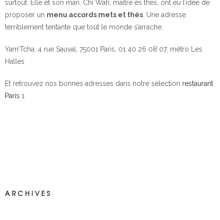
surtout. Elle et son mari, Chi Wah, maître ès thés, ont eu l’idée de
proposer un
menu accords mets et thés
. Une adresse
terriblement tentante que tout le monde s’arrache.
Yam’Tcha, 4 rue Sauval, 75001 Paris, 01 40 26 08 07, métro Les
Halles
Et retrouvez nos bonnes adresses dans notre sélection
restaurant
Paris
1
ARCHIVES