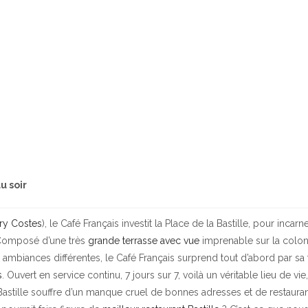
u soir
rry Costes
), le Café Français investit la Place de la Bastille, pour incarne
. Composé d’une très
grande terrasse avec vue
imprenable sur la colo
x ambiances différentes, le Café Français surprend tout d’abord par sa t
s
. Ouvert en service continu, 7 jours sur 7, voilà un véritable lieu de vie,
Bastille souffre d’un manque cruel de bonnes adresses et de restaura